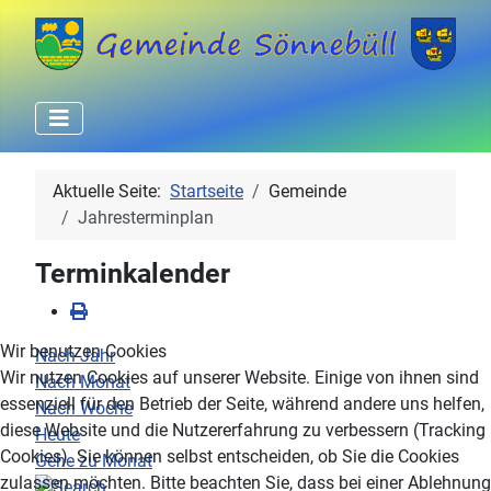
Aktuelle Seite:
Startseite
Gemeinde
Jahresterminplan
Terminkalender
Wir benutzen Cookies
Nach Jahr
Wir nutzen Cookies auf unserer Website. Einige von ihnen sind
Nach Monat
essenziell für den Betrieb der Seite, während andere uns helfen,
Nach Woche
diese Website und die Nutzererfahrung zu verbessern (Tracking
Heute
Cookies). Sie können selbst entscheiden, ob Sie die Cookies
Gehe zu Monat
zulassen möchten. Bitte beachten Sie, dass bei einer Ablehnung