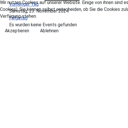
Wir nutzen Cookies auf unserer Website. Einige von ihnen sind e
Vorheriger Tag
Cookies). Sie können selbst entscheiden, ob Sie die Cookies zul
Samstag, 23. November 2024
Verfügung stehen.
Folgetag
Es wurden keine Events gefunden
Akzeptieren
Ablehnen