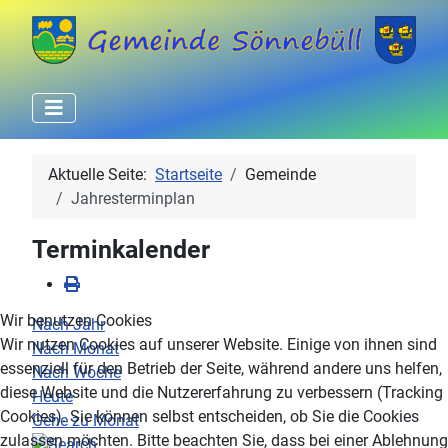
Aktuelle Seite:
Startseite
Gemeinde
Jahresterminplan
Terminkalender
Wir benutzen Cookies
Nach Jahr
Wir nutzen Cookies auf unserer Website. Einige von ihnen sind
Nach Monat
essenziell für den Betrieb der Seite, während andere uns helfen,
Nach Woche
diese Website und die Nutzererfahrung zu verbessern (Tracking
Heute
Cookies). Sie können selbst entscheiden, ob Sie die Cookies
Gehe zu Monat
zulassen möchten. Bitte beachten Sie, dass bei einer Ablehnung