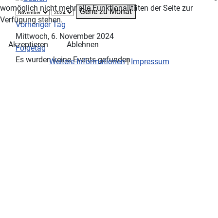
womöglich nicht mehr alle Funktionalitäten der Seite zur
Gehe zu Monat
Verfügung stehen.
Vorheriger Tag
Mittwoch, 6. November 2024
Akzeptieren
Ablehnen
Folgetag
Es wurden keine Events gefunden
Weitere Informationen
|
Impressum