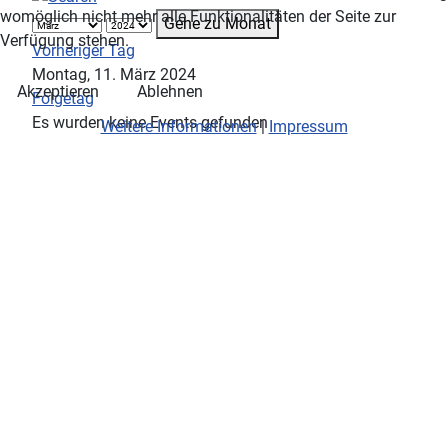
womöglich nicht mehr alle Funktionalitäten der Seite zur
Gehe zu Monat
Verfügung stehen.
Vorheriger Tag
Montag, 11. März 2024
Akzeptieren
Ablehnen
Folgetag
Es wurden keine Events gefunden
Weitere Informationen
|
Impressum