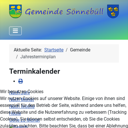
Aktuelle Seite:
Startseite
Gemeinde
Jahresterminplan
Terminkalender
Wir benutzen Cookies
Nach Jahr
Wir nutzen Cookies auf unserer Website. Einige von ihnen sind
Nach Monat
essenziell für den Betrieb der Seite, während andere uns helfen,
Nach Woche
diese Website und die Nutzererfahrung zu verbessern (Tracking
Heute
Cookies). Sie können selbst entscheiden, ob Sie die Cookies
Gehe zu Monat
zulassen möchten. Bitte beachten Sie, dass bei einer Ablehnung