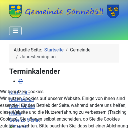
Aktuelle Seite:
Startseite
Gemeinde
Jahresterminplan
Terminkalender
Wir benutzen Cookies
Nach Jahr
Wir nutzen Cookies auf unserer Website. Einige von ihnen sind
Nach Monat
essenziell für den Betrieb der Seite, während andere uns helfen,
Nach Woche
diese Website und die Nutzererfahrung zu verbessern (Tracking
Heute
Cookies). Sie können selbst entscheiden, ob Sie die Cookies
Gehe zu Monat
zulassen möchten. Bitte beachten Sie, dass bei einer Ablehnung