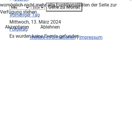
womöglich nicht mehr alle Funktionalitäten der Seite zur
Gehe zu Monat
Verfügung stehen.
Vorheriger Tag
Mittwoch, 13. März 2024
Akzeptieren
Ablehnen
Folgetag
Es wurden keine Events gefunden
Weitere Informationen
|
Impressum