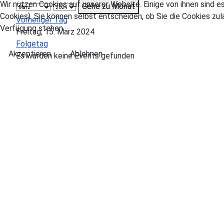
Wir nutzen Cookies auf unserer Website. Einige von ihnen sind e
Gehe zu Monat
Cookies). Sie können selbst entscheiden, ob Sie die Cookies zul
Vorheriger Tag
Verfügung stehen.
Freitag, 15. März 2024
Folgetag
Akzeptieren
Ablehnen
Es wurden keine Events gefunden