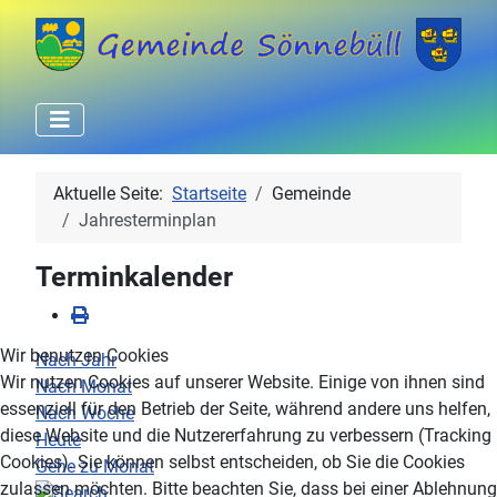
Aktuelle Seite:
Startseite
Gemeinde
Jahresterminplan
Terminkalender
Wir benutzen Cookies
Nach Jahr
Wir nutzen Cookies auf unserer Website. Einige von ihnen sind
Nach Monat
essenziell für den Betrieb der Seite, während andere uns helfen,
Nach Woche
diese Website und die Nutzererfahrung zu verbessern (Tracking
Heute
Cookies). Sie können selbst entscheiden, ob Sie die Cookies
Gehe zu Monat
zulassen möchten. Bitte beachten Sie, dass bei einer Ablehnung