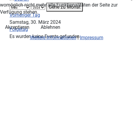
womöglich nicht mehr alle Funktionalitäten der Seite zur
Gehe zu Monat
Verfügung stehen.
Vorheriger Tag
Samstag, 30. März 2024
Akzeptieren
Ablehnen
Folgetag
Es wurden keine Events gefunden
Weitere Informationen
|
Impressum