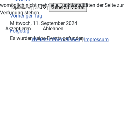
womöglich nicht mehr alle Funktionalitäten der Seite zur
Gehe zu Monat
Verfügung stehen.
Vorheriger Tag
Mittwoch, 11. September 2024
Akzeptieren
Ablehnen
Folgetag
Es wurden keine Events gefunden
Weitere Informationen
|
Impressum