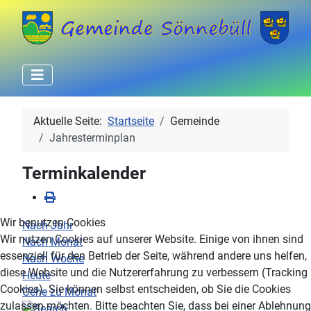
Aktuelle Seite:
Startseite
Gemeinde
Jahresterminplan
Terminkalender
Wir benutzen Cookies
Nach Jahr
Wir nutzen Cookies auf unserer Website. Einige von ihnen sind
Nach Monat
essenziell für den Betrieb der Seite, während andere uns helfen,
Nach Woche
diese Website und die Nutzererfahrung zu verbessern (Tracking
Heute
Cookies). Sie können selbst entscheiden, ob Sie die Cookies
Gehe zu Monat
zulassen möchten. Bitte beachten Sie, dass bei einer Ablehnung