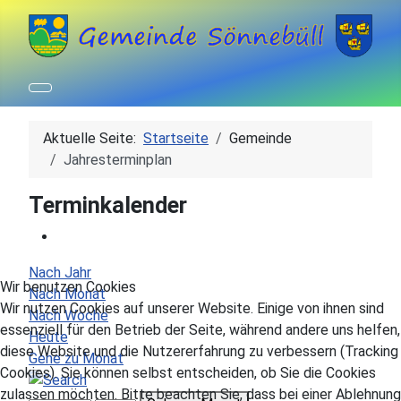
Aktuelle Seite:
Startseite
Gemeinde
Jahresterminplan
Terminkalender
Nach Jahr
Wir benutzen Cookies
Nach Monat
Wir nutzen Cookies auf unserer Website. Einige von ihnen sind
Nach Woche
essenziell für den Betrieb der Seite, während andere uns helfen,
Heute
diese Website und die Nutzererfahrung zu verbessern (Tracking
Gehe zu Monat
Cookies). Sie können selbst entscheiden, ob Sie die Cookies
zulassen möchten. Bitte beachten Sie, dass bei einer Ablehnung