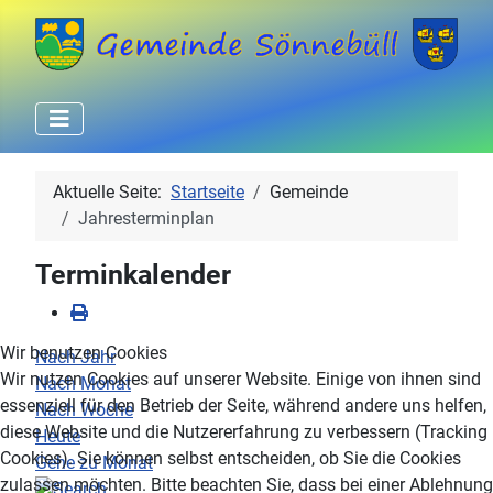
Aktuelle Seite:
Startseite
Gemeinde
Jahresterminplan
Terminkalender
Wir benutzen Cookies
Nach Jahr
Wir nutzen Cookies auf unserer Website. Einige von ihnen sind
Nach Monat
essenziell für den Betrieb der Seite, während andere uns helfen,
Nach Woche
diese Website und die Nutzererfahrung zu verbessern (Tracking
Heute
Cookies). Sie können selbst entscheiden, ob Sie die Cookies
Gehe zu Monat
zulassen möchten. Bitte beachten Sie, dass bei einer Ablehnung