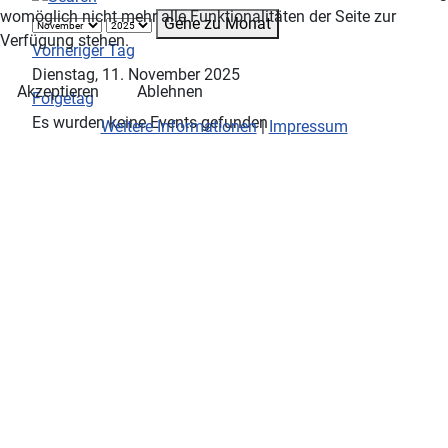
womöglich nicht mehr alle Funktionalitäten der Seite zur
Gehe zu Monat
Verfügung stehen.
Vorheriger Tag
Dienstag, 11. November 2025
Akzeptieren
Ablehnen
Folgetag
Es wurden keine Events gefunden
Weitere Informationen
|
Impressum