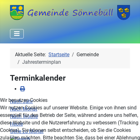
Aktuelle Seite:
Startseite
Gemeinde
Jahresterminplan
Terminkalender
Wir benutzen Cookies
Nach Jahr
Wir nutzen Cookies auf unserer Website. Einige von ihnen sind
Nach Monat
essenziell für den Betrieb der Seite, während andere uns helfen,
Nach Woche
diese Website und die Nutzererfahrung zu verbessern (Tracking
Heute
Cookies). Sie können selbst entscheiden, ob Sie die Cookies
Gehe zu Monat
zulassen möchten. Bitte beachten Sie, dass bei einer Ablehnung