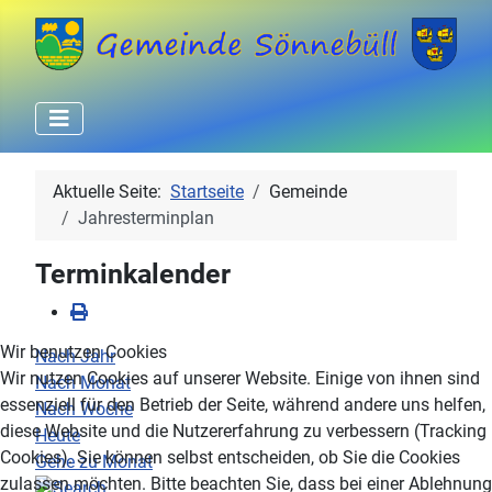
Aktuelle Seite:
Startseite
Gemeinde
Jahresterminplan
Terminkalender
Wir benutzen Cookies
Nach Jahr
Wir nutzen Cookies auf unserer Website. Einige von ihnen sind
Nach Monat
essenziell für den Betrieb der Seite, während andere uns helfen,
Nach Woche
diese Website und die Nutzererfahrung zu verbessern (Tracking
Heute
Cookies). Sie können selbst entscheiden, ob Sie die Cookies
Gehe zu Monat
zulassen möchten. Bitte beachten Sie, dass bei einer Ablehnung