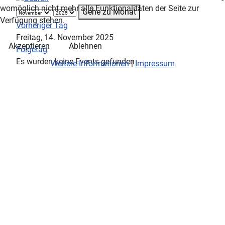
womöglich nicht mehr alle Funktionalitäten der Seite zur
Gehe zu Monat
Verfügung stehen.
Vorheriger Tag
Freitag, 14. November 2025
Akzeptieren
Ablehnen
Folgetag
Es wurden keine Events gefunden
Weitere Informationen
|
Impressum