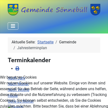
Aktuelle Seite:
Startseite
Gemeinde
Jahresterminplan
Terminkalender
Wir benutzen Cookies
Nach Jahr
Wir nutzen Cookies auf unserer Website. Einige von ihnen sind
Nach Monat
essenziell für den Betrieb der Seite, während andere uns helfen,
Nach Woche
diese Website und die Nutzererfahrung zu verbessern (Tracking
Heute
Cookies). Sie können selbst entscheiden, ob Sie die Cookies
Gehe zu Monat
zulassen möchten. Bitte beachten Sie, dass bei einer Ablehnung