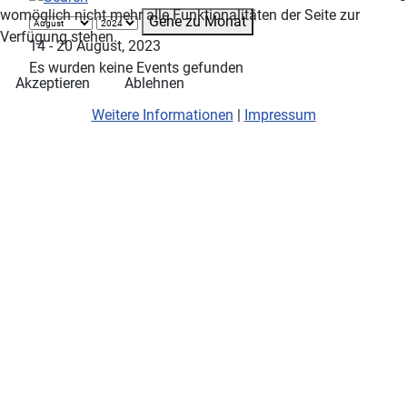
womöglich nicht mehr alle Funktionalitäten der Seite zur
Gehe zu Monat
Verfügung stehen.
14 - 20 August, 2023
Es wurden keine Events gefunden
Akzeptieren
Ablehnen
Weitere Informationen
|
Impressum