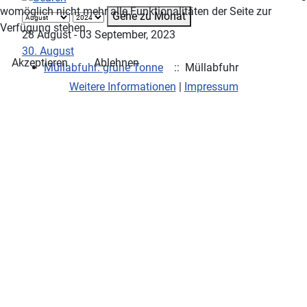
womöglich nicht mehr alle Funktionalitäten der Seite zur
Gehe zu Monat
Verfügung stehen.
28 August - 03 September, 2023
30. August
Akzeptieren
Ablehnen
Müllabfuhr: grüne Tonne
:: Müllabfuhr
Weitere Informationen
|
Impressum