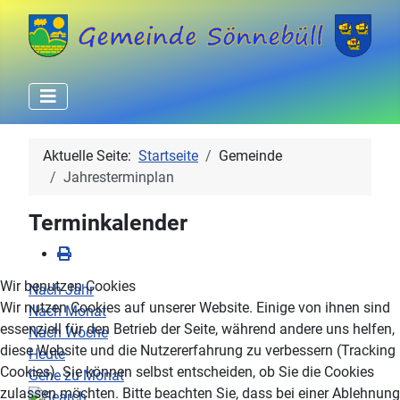
Aktuelle Seite:
Startseite
Gemeinde
Jahresterminplan
Terminkalender
Wir benutzen Cookies
Nach Jahr
Wir nutzen Cookies auf unserer Website. Einige von ihnen sind
Nach Monat
essenziell für den Betrieb der Seite, während andere uns helfen,
Nach Woche
diese Website und die Nutzererfahrung zu verbessern (Tracking
Heute
Cookies). Sie können selbst entscheiden, ob Sie die Cookies
Gehe zu Monat
zulassen möchten. Bitte beachten Sie, dass bei einer Ablehnung