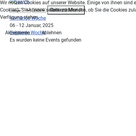
Wir nutzen Cookies auf unserer Website. Einige von ihnen sind e
Gehe zu Monat
Cookies). Sie können selbst entscheiden, ob Sie die Cookies zul
Verfügung stehen.
Vorherige Woche
06 - 12 Januar, 2025
Folgende Woche
Akzeptieren
Ablehnen
Es wurden keine Events gefunden