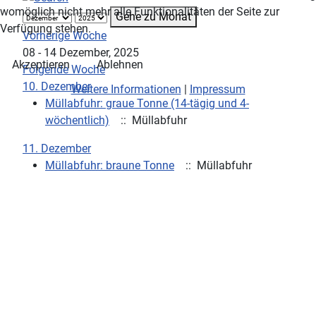
womöglich nicht mehr alle Funktionalitäten der Seite zur
Gehe zu Monat
Verfügung stehen.
Vorherige Woche
08 - 14 Dezember, 2025
Akzeptieren
Ablehnen
Folgende Woche
10. Dezember
Weitere Informationen
|
Impressum
Müllabfuhr: graue Tonne (14-tägig und 4-
wöchentlich)
:: Müllabfuhr
11. Dezember
Müllabfuhr: braune Tonne
:: Müllabfuhr