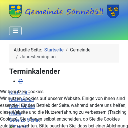
Aktuelle Seite:
Startseite
Gemeinde
Jahresterminplan
Terminkalender
Wir benutzen Cookies
Nach Jahr
Wir nutzen Cookies auf unserer Website. Einige von ihnen sind
Nach Monat
essenziell für den Betrieb der Seite, während andere uns helfen,
Nach Woche
diese Website und die Nutzererfahrung zu verbessern (Tracking
Heute
Cookies). Sie können selbst entscheiden, ob Sie die Cookies
Gehe zu Monat
zulassen möchten. Bitte beachten Sie, dass bei einer Ablehnung