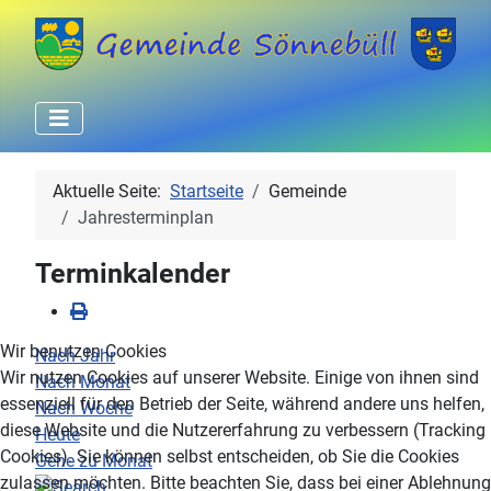
Aktuelle Seite:
Startseite
Gemeinde
Jahresterminplan
Terminkalender
Wir benutzen Cookies
Nach Jahr
Wir nutzen Cookies auf unserer Website. Einige von ihnen sind
Nach Monat
essenziell für den Betrieb der Seite, während andere uns helfen,
Nach Woche
diese Website und die Nutzererfahrung zu verbessern (Tracking
Heute
Cookies). Sie können selbst entscheiden, ob Sie die Cookies
Gehe zu Monat
zulassen möchten. Bitte beachten Sie, dass bei einer Ablehnung