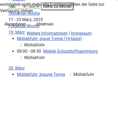
womöglich nicht mehr alle Funktionalitäten der Seite zur
Gehe zu Monat
Verfügung stehen.
Vorherige Woche
17 - 23 März, 2025
Akzeptieren
Ablehnen
Folgende Woche
19. März
Weitere Informationen
|
Impressum
Müllabfuhr: graue Tonne (14-tägig)
:: Müllabfuhr
08:00 - 08:30
Mobile Schadstoffsammlung
:: Müllabfuhr
20. März
Müllabfuhr: braune Tonne
:: Müllabfuhr