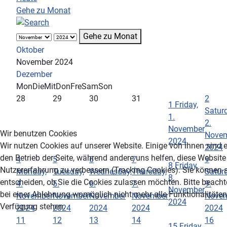
Gehe zu Monat
Gehe zu Monat
Oktober
November 2024
Dezember
Mon
Die
Mit
Don
Fre
Sam
Son
28
29
30
31
2
1
Friday,
Saturd
1.
2.
November
Wir benutzen Cookies
Nove
2024
Wir nutzen Cookies auf unserer Website. Einige von ihnen sind e
2024
den Betrieb der Seite, während andere uns helfen, diese Website
4
5
6
7
9
8
Friday,
Nutzererfahrung zu verbessern (Tracking Cookies). Sie können s
Monday,
Tuesday,
Wednesday,
Thursday,
Saturd
8.
entscheiden, ob Sie die Cookies zulassen möchten. Bitte beacht
4.
5.
6.
7.
9.
November
bei einer Ablehnung womöglich nicht mehr alle Funktionalitäten 
November
November
November
November
Nove
2024
Verfügung stehen.
2024
2024
2024
2024
2024
11
12
13
14
16
15
Friday,