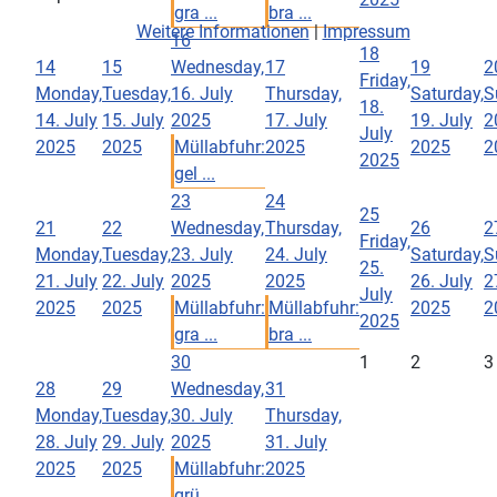
gra ...
bra ...
Weitere Informationen
|
Impressum
16
18
14
15
Wednesday,
17
19
2
Friday,
Monday,
Tuesday,
16. July
Thursday,
Saturday,
S
18.
14. July
15. July
2025
17. July
19. July
2
July
2025
2025
Müllabfuhr:
2025
2025
2
2025
gel ...
23
24
25
21
22
Wednesday,
Thursday,
26
2
Friday,
Monday,
Tuesday,
23. July
24. July
Saturday,
S
25.
21. July
22. July
2025
2025
26. July
2
July
2025
2025
Müllabfuhr:
Müllabfuhr:
2025
2
2025
gra ...
bra ...
30
1
2
3
28
29
Wednesday,
31
Monday,
Tuesday,
30. July
Thursday,
28. July
29. July
2025
31. July
2025
2025
Müllabfuhr:
2025
grü ...