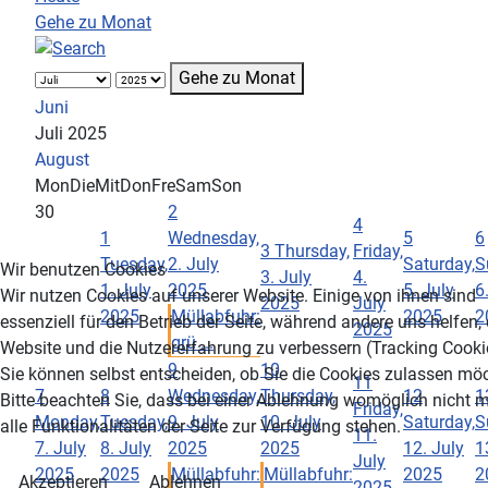
Gehe zu Monat
Gehe zu Monat
Juni
Juli 2025
August
Mon
Die
Mit
Don
Fre
Sam
Son
30
2
4
1
Wednesday,
5
6
3
Thursday,
Friday,
Tuesday,
2. July
Saturday,
S
Wir benutzen Cookies
3. July
4.
1. July
2025
5. July
6
Wir nutzen Cookies auf unserer Website. Einige von ihnen sind
2025
July
2025
Müllabfuhr:
2025
2
essenziell für den Betrieb der Seite, während andere uns helfen,
2025
grü ...
Website und die Nutzererfahrung zu verbessern (Tracking Cooki
9
10
Sie können selbst entscheiden, ob Sie die Cookies zulassen mö
11
7
8
Wednesday,
Thursday,
12
1
Bitte beachten Sie, dass bei einer Ablehnung womöglich nicht 
Friday,
Monday,
Tuesday,
9. July
10. July
Saturday,
S
alle Funktionalitäten der Seite zur Verfügung stehen.
11.
7. July
8. July
2025
2025
12. July
1
July
2025
2025
Müllabfuhr:
Müllabfuhr:
2025
2
Akzeptieren
Ablehnen
2025