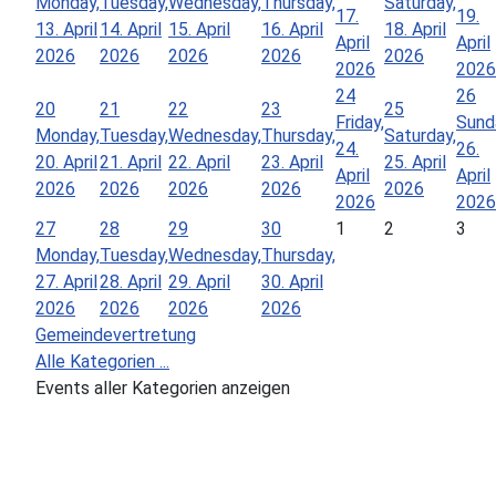
Monday,
Tuesday,
Wednesday,
Thursday,
Saturday,
17.
19.
13. April
14. April
15. April
16. April
18. April
April
April
2026
2026
2026
2026
2026
2026
2026
24
26
20
21
22
23
25
Friday,
Sund
Monday,
Tuesday,
Wednesday,
Thursday,
Saturday,
24.
26.
20. April
21. April
22. April
23. April
25. April
April
April
2026
2026
2026
2026
2026
2026
2026
27
28
29
30
1
2
3
Monday,
Tuesday,
Wednesday,
Thursday,
27. April
28. April
29. April
30. April
2026
2026
2026
2026
Gemeindevertretung
Alle Kategorien ...
Events aller Kategorien anzeigen