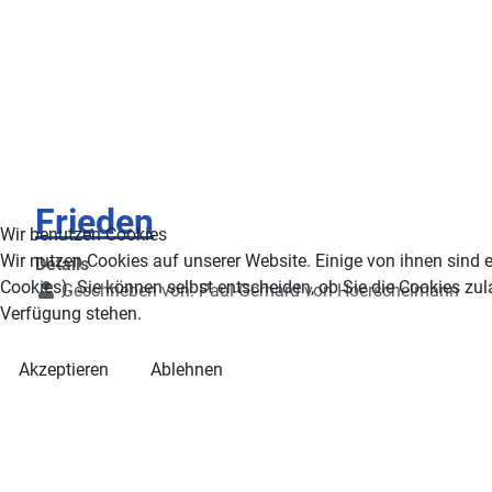
Frieden
Wir benutzen Cookies
Wir nutzen Cookies auf unserer Website. Einige von ihnen sind e
Details
Cookies). Sie können selbst entscheiden, ob Sie die Cookies zul
Geschrieben von:
Paul-Gerhard von Hoerschelmann
Verfügung stehen.
Akzeptieren
Ablehnen