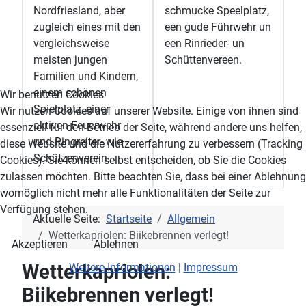
Nordfriesland, aber
schmucke Speelplatz,
zugleich eines mit den
een gude Führwehr un
vergleichsweise
een Rinrieder- un
meisten jungen
Schüttenvereen.
Familien und Kindern,
einem schönen
Wir benutzen Cookies
Spielplatz, einer
Wir nutzen Cookies auf unserer Website. Einige von ihnen sind
aktiven Feuerwehr
essenziell für den Betrieb der Seite, während andere uns helfen,
und Ringreiter- wie
diese Website und die Nutzererfahrung zu verbessern (Tracking
Schützenverein.
Cookies). Sie können selbst entscheiden, ob Sie die Cookies
zulassen möchten. Bitte beachten Sie, dass bei einer Ablehnung
womöglich nicht mehr alle Funktionalitäten der Seite zur
Verfügung stehen.
Aktuelle Seite:
Startseite
Allgemein
Wetterkapriolen: Biikebrennen verlegt!
Akzeptieren
Ablehnen
Wetterkapriolen:
Weitere Informationen
|
Impressum
Biikebrennen verlegt!