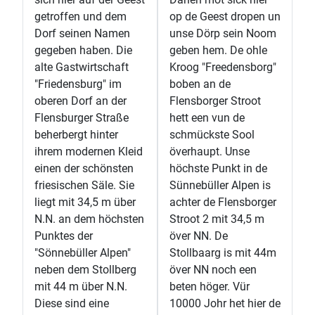
getroffen und dem
op de Geest dropen un
Dorf seinen Namen
unse Dörp sein Noom
gegeben haben. Die
geben hem. De ohle
alte Gastwirtschaft
Kroog "Freedensborg"
"Friedensburg" im
boben an de
oberen Dorf an der
Flensborger Stroot
Flensburger Straße
hett een vun de
beherbergt hinter
schmückste Sool
ihrem modernen Kleid
överhaupt. Unse
einen der schönsten
höchste Punkt in de
friesischen Säle. Sie
Sünnebüller Alpen is
liegt mit 34,5 m über
achter de Flensborger
N.N. an dem höchsten
Stroot 2 mit 34,5 m
Punktes der
över NN. De
"Sönnebüller Alpen"
Stollbaarg is mit 44m
neben dem Stollberg
över NN noch een
mit 44 m über N.N.
beten höger. Vür
Diese sind eine
10000 Johr het hier de