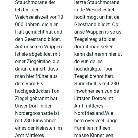
Stauchmoräne der
letzte Stauchmoräne
letzten, der
in de Wesseliestiet
Weichseleiszeit vor 10
hoolt mogt un het de
000 Jahren, die hier
Geestrand bildet. Op
Halt gemacht hat und
unse Wappen is se as
den Geestrand bildet.
Teegelreeg afbildet,
Auf unserem Wappen
dormit man sehen
ist sie abgebildet mit
kann dat mann hier ut
einer Ziegelreihe, die
de vun de Ies
daran erinnert, dass
hochdrükgte Toon
man hier früher aus
Teegel brennt hett.
dem vom Eis
Sünnebüll is mit 280
hochgedrückten Ton
Inwohner een vun de
Ziegel gebrannt hat.
lüttsten Dörper int
Unser Dorf in der
Amt mittleres
Nordergoosharde ist
Nordfriesland.Wie
mit 280 Einwohner
hem over veel junge
eines der kleinsten im
Familien mit een
Amt Mittleres
masse Kinner, een