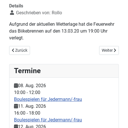
Details
Geschrieben von:
Rollo
Aufgrund der aktuellen Wetterlage hat die Feuerwehr
das Biikebrennen auf den 13.03.20 um 19:00 Uhr
verlegt.
Vorheriger Beitrag: Corona-Nachbarschaftshilfe
Nächster Beitr
Zurück
Weiter
Termine
08. Aug. 2026
10:00
-
12:00
Boulespielen für Jedermann/-frau
11. Aug. 2026
16:00
-
18:00
Boulespielen für Jedermann/-frau
12. Aug. 2026