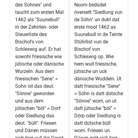
des Sohnes" und
Noom bedüdet
taucht zum ersten Mal
översett "Siedlung vun
1462 als "Suunebull"
de Söhn" un dukt dat
in der Zehnten- oder
erste mool 1462 as
Steuerliste des
Suunebull in de Teinte
Bischofs von
Stührlist vun de
Schleswig auf. Er hat
Bischof vun
sowohl friesische wie
Schleswig op. Wie
jütische oder dänische
hem wull friesische,
Wurzeln. Aus dem
jütische un uck
friesischen "Sene" =
dänische Wuddeln. Ut
Sohn ist das deut.
datt friesische "Sene"
"Sönne" geworden
= Söhn is datt dütsche
und aus dem
"Sönne" worn, un ut
jütischen "böl" = Dorf
datt jütische "böl" =
oder Siedlung das
Dörp oder Siedlung is
deut. "büll". Friesen
datt dütsche büll
und Dänen müssen
worn. Friesen un
sich hier auf der Geest
Dänen möt sick hier