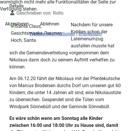
womöglich nicht mehr alle Funktionalitäten der Seite zur
Details
Verfügung stehen.
Geschrieben von:
Rollo
Akzeptieren
Ablehnen
Nachdem für unsere
Kiddies schon der
Weitere Informationen
|
Impressum
Laternenumzug
ausfallen musste hat
sich die Gemeindevertretung vorgenommen dem
Nikolaus dann doch zu seinem Auftritt verhelfen zu
können.
Am 06.12.20 fährt der Nikolaus mit der Pferdekutsche
von Marcus Brodersen durchs Dorf um unseren gut 60
Kindern, die unter 14 Jahren alt sind, eine Nikolaustüte
zu überreichen. Gespendet sind die Tüten vom
Windpark Sönnebüll und der Geminde Sönnebüll.
Es wäre schön wenn am Sonntag alle Kinder
zwischen 16:00 und 18:00 Uhr zu Hause sind, damit