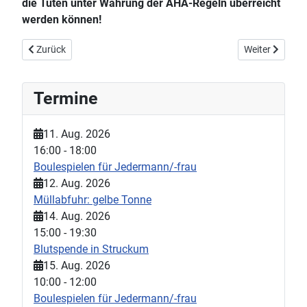
die Tüten unter Wahrung der AHA-Regeln überreicht
werden können!
Vorheriger Beitrag: Der Nikolaus war in Sönnebüll mit der Pferde
Nächster Beitr
Zurück
Weiter
Termine
11. Aug. 2026
16:00
-
18:00
Boulespielen für Jedermann/-frau
12. Aug. 2026
Müllabfuhr: gelbe Tonne
14. Aug. 2026
15:00
-
19:30
Blutspende in Struckum
15. Aug. 2026
10:00
-
12:00
Boulespielen für Jedermann/-frau