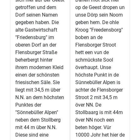
getroffen und dem
op de Geest dropen un
Dorf seinen Namen
unse Dörp sein Noom
gegeben haben. Die
geben hem. De ohle
alte Gastwirtschaft
Kroog "Freedensborg"
"Friedensburg" im
boben an de
oberen Dorf an der
Flensborger Stroot
Flensburger Straße
hett een vun de
beherbergt hinter
schmückste Sool
ihrem modernen Kleid
överhaupt. Unse
einen der schönsten
höchste Punkt in de
friesischen Säle. Sie
Sünnebüller Alpen is
liegt mit 34,5 m über
achter de Flensborger
N.N. an dem höchsten
Stroot 2 mit 34,5 m
Punktes der
över NN. De
"Sönnebüller Alpen"
Stollbaarg is mit 44m
neben dem Stollberg
över NN noch een
mit 44 m über N.N.
beten höger. Vür
Diese sind eine
10000 Johr het hier de