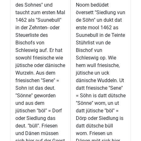
des Sohnes" und
Noom bedüdet
taucht zum ersten Mal
översett "Siedlung vun
1462 als "Suunebull"
de Söhn" un dukt dat
in der Zehnten- oder
erste mool 1462 as
Steuerliste des
Suunebull in de Teinte
Bischofs von
Stührlist vun de
Schleswig auf. Er hat
Bischof vun
sowohl friesische wie
Schleswig op. Wie
jütische oder dänische
hem wull friesische,
Wurzeln. Aus dem
jütische un uck
friesischen "Sene" =
dänische Wuddeln. Ut
Sohn ist das deut.
datt friesische "Sene"
"Sönne" geworden
= Söhn is datt dütsche
und aus dem
"Sönne" worn, un ut
jütischen "böl" = Dorf
datt jütische "böl" =
oder Siedlung das
Dörp oder Siedlung is
deut. "büll". Friesen
datt dütsche büll
und Dänen müssen
worn. Friesen un
sich hier auf der Geest
Dänen möt sick hier