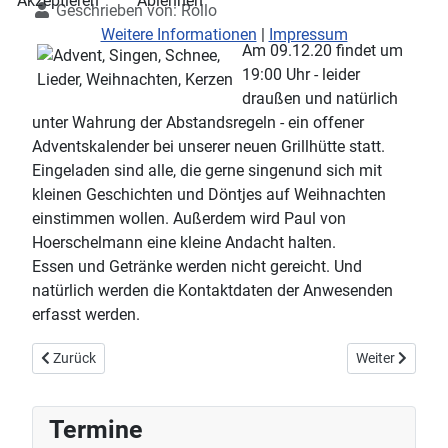
Akzeptieren
Ablehnen
Geschrieben von:
Rollo
Weitere Informationen
|
Impressum
Am 09.12.20 findet um
19:00 Uhr - leider
draußen und natürlich
unter Wahrung der Abstandsregeln - ein offener
Adventskalender bei unserer neuen Grillhütte statt.
Eingeladen sind alle, die gerne singenund sich mit
kleinen Geschichten und Döntjes auf Weihnachten
einstimmen wollen. Außerdem wird Paul von
Hoerschelmann eine kleine Andacht halten.
Essen und Getränke werden nicht gereicht. Und
natürlich werden die Kontaktdaten der Anwesenden
erfasst werden.
Vorheriger Beitrag: Der Korona-Nikolaus kommt...
Nächster Beitr
Zurück
Weiter
Termine