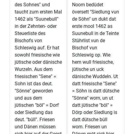
des Sohnes" und
Noom bedüdet
taucht zum ersten Mal
översett "Siedlung vun
1462 als "Suunebull"
de Söhn" un dukt dat
in der Zehnten- oder
erste mool 1462 as
Steuerliste des
Suunebull in de Teinte
Bischofs von
Stührlist vun de
Schleswig auf. Er hat
Bischof vun
sowohl friesische wie
Schleswig op. Wie
jütische oder dänische
hem wull friesische,
Wurzeln. Aus dem
jütische un uck
friesischen "Sene" =
dänische Wuddeln. Ut
Sohn ist das deut.
datt friesische "Sene"
"Sönne" geworden
= Söhn is datt dütsche
und aus dem
"Sönne" worn, un ut
jütischen "böl" = Dorf
datt jütische "böl" =
oder Siedlung das
Dörp oder Siedlung is
deut. "büll". Friesen
datt dütsche büll
und Dänen müssen
worn. Friesen un
sich hier auf der Geest
Dänen möt sick hier