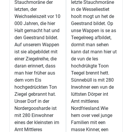
Stauchmoräne der
letzte Stauchmoräne
letzten, der
in de Wesseliestiet
Weichseleiszeit vor 10
hoolt mogt un het de
000 Jahren, die hier
Geestrand bildet. Op
Halt gemacht hat und
unse Wappen is se as
den Geestrand bildet.
Teegelreeg afbildet,
Auf unserem Wappen
dormit man sehen
ist sie abgebildet mit
kann dat mann hier ut
einer Ziegelreihe, die
de vun de Ies
daran erinnert, dass
hochdrükgte Toon
man hier früher aus
Teegel brennt hett.
dem vom Eis
Sünnebüll is mit 280
hochgedrückten Ton
Inwohner een vun de
Ziegel gebrannt hat.
lüttsten Dörper int
Unser Dorf in der
Amt mittleres
Nordergoosharde ist
Nordfriesland.Wie
mit 280 Einwohner
hem over veel junge
eines der kleinsten im
Familien mit een
Amt Mittleres
masse Kinner, een