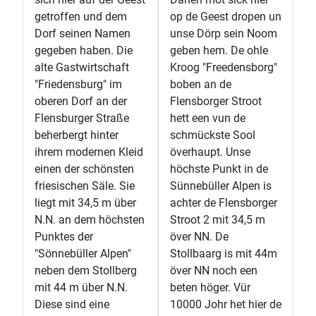
getroffen und dem
op de Geest dropen un
Dorf seinen Namen
unse Dörp sein Noom
gegeben haben. Die
geben hem. De ohle
alte Gastwirtschaft
Kroog "Freedensborg"
"Friedensburg" im
boben an de
oberen Dorf an der
Flensborger Stroot
Flensburger Straße
hett een vun de
beherbergt hinter
schmückste Sool
ihrem modernen Kleid
överhaupt. Unse
einen der schönsten
höchste Punkt in de
friesischen Säle. Sie
Sünnebüller Alpen is
liegt mit 34,5 m über
achter de Flensborger
N.N. an dem höchsten
Stroot 2 mit 34,5 m
Punktes der
över NN. De
"Sönnebüller Alpen"
Stollbaarg is mit 44m
neben dem Stollberg
över NN noch een
mit 44 m über N.N.
beten höger. Vür
Diese sind eine
10000 Johr het hier de