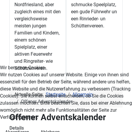
Nordfriesland, aber
schmucke Speelplatz,
zugleich eines mit den
een gude Führwehr un
vergleichsweise
een Rinrieder- un
meisten jungen
Schüttenvereen.
Familien und Kindern,
einem schönen
Spielplatz, einer
aktiven Feuerwehr
und Ringreiter- wie
Wir benutzen Cookies
Schützenverein.
Wir nutzen Cookies auf unserer Website. Einige von ihnen sind
essenziell für den Betrieb der Seite, während andere uns helfen,
diese Website und die Nutzererfahrung zu verbessern (Tracking
Aktuelle Seite:
Startseite
Allgemein
Cookies). Sie können selbst entscheiden, ob Sie die Cookies
Offener Adventskalender
zulassen möchten. Bitte beachten Sie, dass bei einer Ablehnung
womöglich nicht mehr alle Funktionalitäten der Seite zur
Offener Adventskalender
Verfügung stehen.
Details