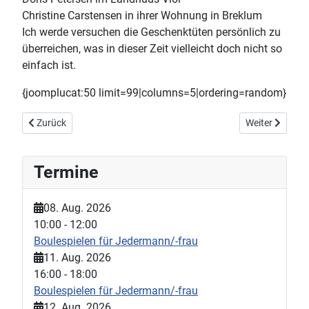
Christine Carstensen in ihrer Wohnung in Breklum
Ich werde versuchen die Geschenktüten persönlich zu
überreichen, was in dieser Zeit vielleicht doch nicht so
einfach ist.
{joomplucat:50 limit=99|columns=5|ordering=random}
Vorheriger Beitrag: Weihnachtsgottesdienst am 24.12.20
Nächster Beitr
Zurück
Weiter
Termine
08. Aug. 2026
10:00
-
12:00
Boulespielen für Jedermann/-frau
11. Aug. 2026
16:00
-
18:00
Boulespielen für Jedermann/-frau
12. Aug. 2026