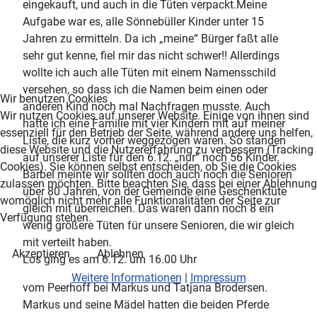
eingekauft, und auch in die Tüten verpackt.Meine
Aufgabe war es, alle Sönnebüller Kinder unter 15
Jahren zu ermitteln. Da ich „meine“ Bürger faßt alle
sehr gut kenne, fiel mir das nicht schwer!! Allerdings
wollte ich auch alle Tüten mit einem Namensschild
versehen, so dass ich die Namen beim einen oder
Wir benutzen Cookies
anderen Kind noch mal Nachfragen musste. Auch
Wir nutzen Cookies auf unserer Website. Einige von ihnen sind
hatte ich eine Familie mit vier Kindern mit auf meiner
essenziell für den Betrieb der Seite, während andere uns helfen,
Liste, die kurz vorher weggezogen waren. So standen
diese Website und die Nutzererfahrung zu verbessern (Tracking
auf unserer Liste für den 6.12. „nur“ noch 56 Kinder.
Cookies). Sie können selbst entscheiden, ob Sie die Cookies
Bärbel meinte wir sollten doch auch noch die Senioren
zulassen möchten. Bitte beachten Sie, dass bei einer Ablehnung
über 80 Jahren, von der Gemeinde eine Geschenktüte
womöglich nicht mehr alle Funktionalitäten der Seite zur
gleich mit überreichen. Das waren dann noch 8 ein
Verfügung stehen.
wenig größere Tüten für unsere Senioren, die wir gleich
mit verteilt haben.
Akzeptieren
Ablehnen
Los ging es am 6.12. um 16.00 Uhr
Weitere Informationen
|
Impressum
vom Peerhoff bei Markus und Tatjana Brodersen.
Markus und seine Mädel hatten die beiden Pferde