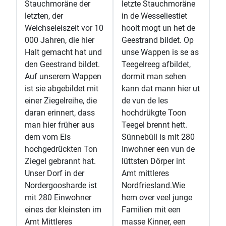
Stauchmoräne der
letzte Stauchmoräne
letzten, der
in de Wesseliestiet
Weichseleiszeit vor 10
hoolt mogt un het de
000 Jahren, die hier
Geestrand bildet. Op
Halt gemacht hat und
unse Wappen is se as
den Geestrand bildet.
Teegelreeg afbildet,
Auf unserem Wappen
dormit man sehen
ist sie abgebildet mit
kann dat mann hier ut
einer Ziegelreihe, die
de vun de Ies
daran erinnert, dass
hochdrükgte Toon
man hier früher aus
Teegel brennt hett.
dem vom Eis
Sünnebüll is mit 280
hochgedrückten Ton
Inwohner een vun de
Ziegel gebrannt hat.
lüttsten Dörper int
Unser Dorf in der
Amt mittleres
Nordergoosharde ist
Nordfriesland.Wie
mit 280 Einwohner
hem over veel junge
eines der kleinsten im
Familien mit een
Amt Mittleres
masse Kinner, een