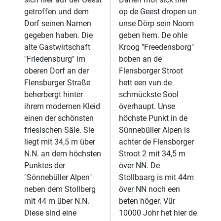
getroffen und dem
op de Geest dropen un
Dorf seinen Namen
unse Dörp sein Noom
gegeben haben. Die
geben hem. De ohle
alte Gastwirtschaft
Kroog "Freedensborg"
"Friedensburg" im
boben an de
oberen Dorf an der
Flensborger Stroot
Flensburger Straße
hett een vun de
beherbergt hinter
schmückste Sool
ihrem modernen Kleid
överhaupt. Unse
einen der schönsten
höchste Punkt in de
friesischen Säle. Sie
Sünnebüller Alpen is
liegt mit 34,5 m über
achter de Flensborger
N.N. an dem höchsten
Stroot 2 mit 34,5 m
Punktes der
över NN. De
"Sönnebüller Alpen"
Stollbaarg is mit 44m
neben dem Stollberg
över NN noch een
mit 44 m über N.N.
beten höger. Vür
Diese sind eine
10000 Johr het hier de