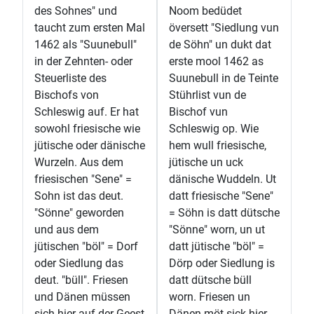
des Sohnes" und
Noom bedüdet
taucht zum ersten Mal
översett "Siedlung vun
1462 als "Suunebull"
de Söhn" un dukt dat
in der Zehnten- oder
erste mool 1462 as
Steuerliste des
Suunebull in de Teinte
Bischofs von
Stührlist vun de
Schleswig auf. Er hat
Bischof vun
sowohl friesische wie
Schleswig op. Wie
jütische oder dänische
hem wull friesische,
Wurzeln. Aus dem
jütische un uck
friesischen "Sene" =
dänische Wuddeln. Ut
Sohn ist das deut.
datt friesische "Sene"
"Sönne" geworden
= Söhn is datt dütsche
und aus dem
"Sönne" worn, un ut
jütischen "böl" = Dorf
datt jütische "böl" =
oder Siedlung das
Dörp oder Siedlung is
deut. "büll". Friesen
datt dütsche büll
und Dänen müssen
worn. Friesen un
sich hier auf der Geest
Dänen möt sick hier