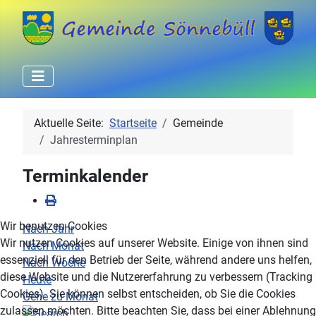
Aktuelle Seite:
Startseite
Gemeinde
Jahresterminplan
Terminkalender
Wir benutzen Cookies
Nach Jahr
Wir nutzen Cookies auf unserer Website. Einige von ihnen sind
Nach Monat
essenziell für den Betrieb der Seite, während andere uns helfen,
Nach Woche
diese Website und die Nutzererfahrung zu verbessern (Tracking
Heute
Cookies). Sie können selbst entscheiden, ob Sie die Cookies
Gehe zu Monat
zulassen möchten. Bitte beachten Sie, dass bei einer Ablehnung